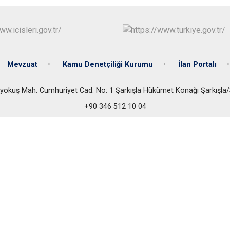
Gölova
Gürün
Hafik
Mevzuat
Kamu Denetçiliği Kurumu
İlan Portalı
ıyokuş Mah. Cumhuriyet Cad. No: 1 Şarkışla Hükümet Konağı Şarkışla
+90 346 512 10 04