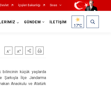
-Devlet
İçişleri Bakanlığı
Sivas
LERİMİZ
GÜNDEM
İLETİŞİM
17
°C
bilincinin küçük yaşlarda
İmranlı
e Şarkışla İlçe Jandarma
Kangal
unakan Anaokulu ve Atatürk
Koyulhisar
Şarkışla
Suşehri