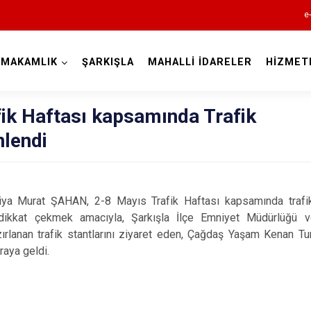
e
YMAKAMLIK
ŞARKIŞLA
MAHALLİ İDARELER
HİZMET
Sivas
ik Haftası kapsamında Trafik
nlendi
a Murat ŞAHAN, 2-8 Mayıs Trafik Haftası kapsamında trafik 
Akıncılar
dikkat çekmek amacıyla, Şarkışla İlçe Emniyet Müdürlüğü v
Altınyayla
zırlanan trafik stantlarını ziyaret eden, Çağdaş Yaşam Kenan T
araya geldi.
Divriği
Doğanşar
Gemerek