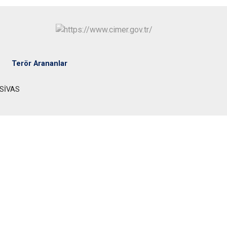
Ulaş
Yıldızeli
Zara
Terör Arananlar
/SİVAS