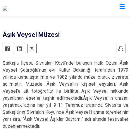
Sivas
Aşık Veysel Müzesi
Akıncılar
İmranlı
Altınyayla
Kangal
Şarkışla İlçesi, Sivrialan Köyü'nde bulunan Halk Ozanı Âşık
Divriği
Koyulhisar
Veysel Şatıroğlu'nun evi Kültür Bakanlığı tarafından 1979
Doğanşar
Şarkışla
yılında kamulaştırılmış ve 1982 yılında müze olarak ziyarete
Gemerek
Suşehri
açılmıştır. Müzede Âşık Veysel'in kişisel eşyaları, Aşık
Veysel’e ait fotoğraflar ile birlikte Aşık Veysel hakkında
Gölova
Ulaş
yayınlanan eserler teşhir edilmektedir.Âşık Veysel'in anısını
Gürün
Yıldızeli
yaşatmak adına her yıl 9-11 Temmuz arasında Sivas'ta ve
Hafik
Zara
Şarkışla’nın Sivrialan Köyü'nde Âşık Veysel'i anma törenlerinin
yanı sıra, “Âşık Veysel Âşıklar Bayramı” adı altında festivaller
düzenlenmektedir.